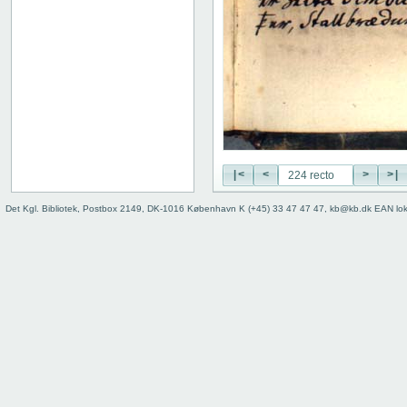
115 recto
115 verso
116 recto
116 verso
117 recto
117 verso
118 recto
118 verso
119 recto
|<
<
>
>|
119 verso
120 recto
Det Kgl. Bibliotek, Postbox 2149, DK-1016 København K (+45) 33 47 47 47, kb@kb.dk EAN lo
120 verso
121 recto
121 verso
122 recto
122 verso
123 recto
123 verso
124 recto
124 verso
125 recto
125 verso