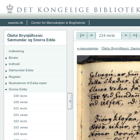
www.kb.dk
Center for Manuskripter & Boghistorie
Ólafur Brynjúlfsson:
|<
<
>
>|
Sæmundar og Snorra Edda
e-manuskripter
:
Ólafur Brynjúlfsson: Sæm
Indledning
Bindet
Indhold
Sæmundar Edda
Register
Illustrationer til Edda-myter
Snorra Edda
100 recto
100 verso
101 recto
101 verso
102 recto
102 verso
103 recto