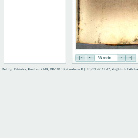
19 recto
19 verso
20 recto
20 verso
21 recto
21 verso
22 recto
22 verso
23 recto
|<
<
>
>|
23 verso
24 recto
Det Kgl. Bibliotek, Postbox 2149, DK-1016 København K (+45) 33 47 47 47, kb@kb.dk EAN lo
24 verso
25 recto
25 verso
26 recto
26 verso
27 recto
27 verso
28 recto
28 verso
29 recto
29 verso