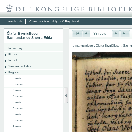
www.kb.dk
Center for Manuskripter & Boghistorie
Ólafur Brynjúlfsson:
|<
<
>
>|
Sæmundar og Snorra Edda
e-manuskripter
:
Ólafur Brynjúlfsson: Sæm
Indledning
Bindet
Indhold
Sæmundar Edda
Register
3 recto
3 verso
4 recto
4 verso
5 recto
5 verso
6 recto
6 verso
7 recto