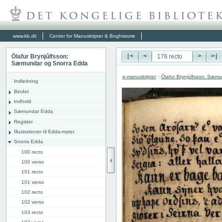
www.kb.dk
Center for Manuskripter & Boghistorie
Ólafur Brynjúlfsson:
|<
<
>
>|
Sæmundar og Snorra Edda
e-manuskripter
:
Ólafur Brynjúlfsson: Sæm
Indledning
Bindet
Indhold
Sæmundar Edda
Register
Illustrationer til Edda-myter
Snorra Edda
100 recto
100 verso
101 recto
101 verso
102 recto
102 verso
103 recto