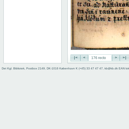
115 recto
115 verso
116 recto
116 verso
117 recto
117 verso
118 recto
118 verso
119 recto
|<
<
>
>|
119 verso
120 recto
Det Kgl. Bibliotek, Postbox 2149, DK-1016 København K (+45) 33 47 47 47, kb@kb.dk EAN lo
120 verso
121 recto
121 verso
122 recto
122 verso
123 recto
123 verso
124 recto
124 verso
125 recto
125 verso