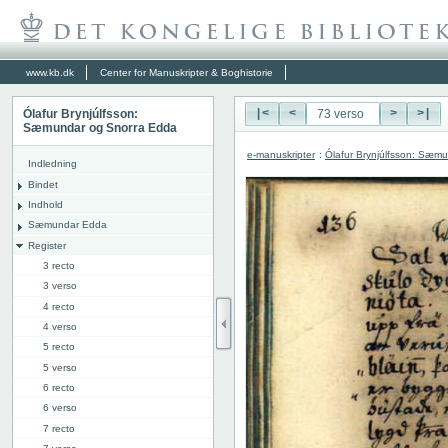
www.kb.dk
Center for Manuskripter & Boghistorie
Ólafur Brynjúlfsson:
|<
<
>
>|
Sæmundar og Snorra Edda
e-manuskripter
:
Ólafur Brynjúlfsson: Sæm
Indledning
Bindet
Indhold
Sæmundar Edda
Register
3 recto
3 verso
4 recto
4 verso
5 recto
5 verso
6 recto
6 verso
7 recto