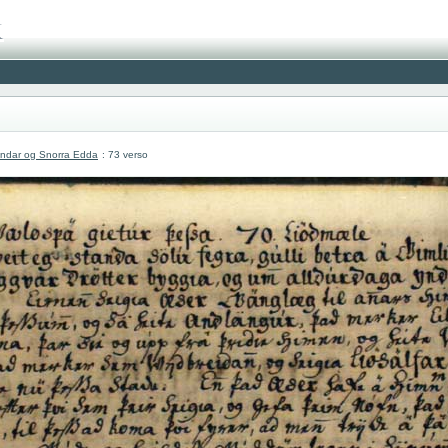
undar og Snorra Edda
: 73 verso