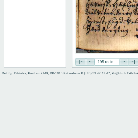
115 recto
115 verso
116 recto
116 verso
117 recto
117 verso
118 recto
118 verso
119 recto
|<
<
>
>|
119 verso
120 recto
Det Kgl. Bibliotek, Postbox 2149, DK-1016 København K (+45) 33 47 47 47, kb@kb.dk EAN lo
120 verso
121 recto
121 verso
122 recto
122 verso
123 recto
123 verso
124 recto
124 verso
125 recto
125 verso