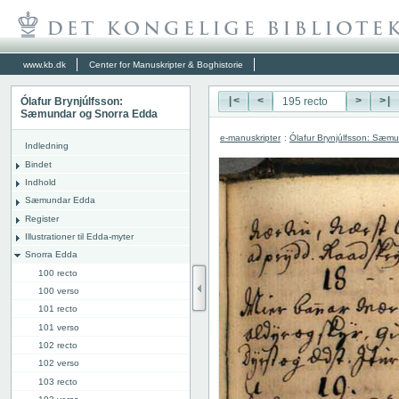
www.kb.dk
Center for Manuskripter & Boghistorie
Ólafur Brynjúlfsson:
|<
<
>
>|
Sæmundar og Snorra Edda
e-manuskripter
:
Ólafur Brynjúlfsson: Sæm
Indledning
Bindet
Indhold
Sæmundar Edda
Register
Illustrationer til Edda-myter
Snorra Edda
100 recto
100 verso
101 recto
101 verso
102 recto
102 verso
103 recto