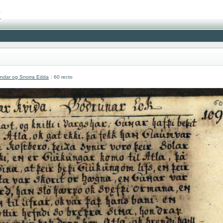
undar og Snorra Edda
: 60 recto