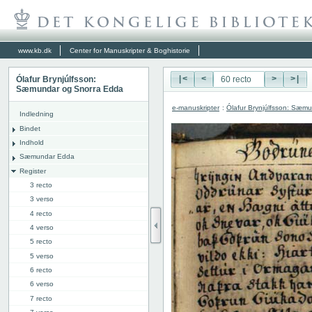
www.kb.dk
Center for Manuskripter & Boghistorie
Ólafur Brynjúlfsson:
|<
<
>
>|
Sæmundar og Snorra Edda
e-manuskripter
:
Ólafur Brynjúlfsson: Sæm
Indledning
Bindet
Indhold
Sæmundar Edda
Register
3 recto
3 verso
4 recto
4 verso
5 recto
5 verso
6 recto
6 verso
7 recto