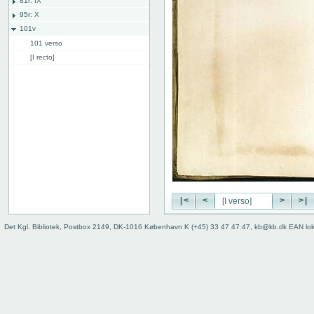
81r: IX
95r: X
101v
101 verso
[I recto]
[I verso]
[II recto]
[II verso]
Bind
|<
<
>
>|
Det Kgl. Bibliotek, Postbox 2149, DK-1016 København K (+45) 33 47 47 47, kb@kb.dk EAN lo