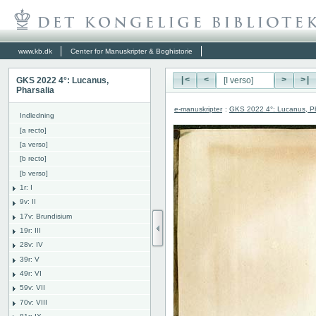
www.kb.dk
Center for Manuskripter & Boghistorie
GKS 2022 4°: Lucanus,
|<
<
>
>|
Pharsalia
e-manuskripter
:
GKS 2022 4°: Lucanus, Ph
Indledning
[a recto]
[a verso]
[b recto]
[b verso]
1r: I
9v: II
17v: Brundisium
19r: III
28v: IV
39r: V
49r: VI
59v: VII
70v: VIII