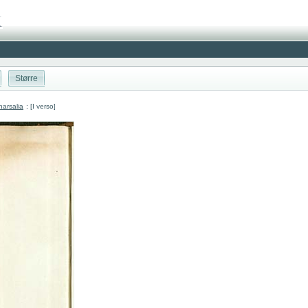
Større
arsalia
: [I verso]