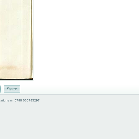
Større
kations nr: 5798 000795297