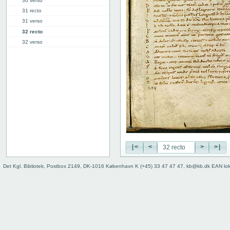
30 verso
31 recto
31 verso
32 recto
32 verso
33 recto
33 verso
34 recto
34 verso
35 recto
35 verso
36 recto
36 verso
37 recto
37 verso
|<
<
>
>|
38 recto
Det Kgl. Bibliotek, Postbox 2149, DK-1016 København K (+45) 33 47 47 47, kb@kb.dk EAN lo
38 verso
39r: V
49r: VI
59v: VII
70v: VIII
81r: IX