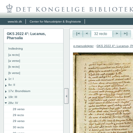
www.kb.dk
Center for Manuskripter & Boghistorie
GKS 2022 4°: Lucanus,
|<
<
>
>|
Pharsalia
e-manuskripter
:
GKS 2022 4°: Lucanus, Ph
Indledning
[a recto]
[a verso]
[b recto]
[b verso]
1r: I
9v: II
17v: Brundisium
19r: III
28v: IV
28 verso
29 recto
29 verso
30 recto