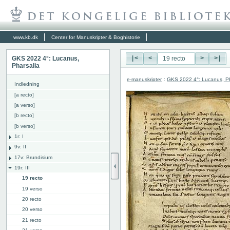
www.kb.dk
Center for Manuskripter & Boghistorie
GKS 2022 4°: Lucanus,
|<
<
>
>|
Pharsalia
e-manuskripter
:
GKS 2022 4°: Lucanus, Ph
Indledning
[a recto]
[a verso]
[b recto]
[b verso]
1r: I
9v: II
17v: Brundisium
19r: III
19 recto
19 verso
20 recto
20 verso
21 recto