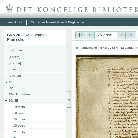
www.kb.dk
Center for Manuskripter & Boghistorie
GKS 2022 4°: Lucanus,
|<
<
>
>|
Pharsalia
e-manuskripter
:
GKS 2022 4°: Lucanus, Ph
Indledning
[a recto]
[a verso]
[b recto]
[b verso]
1r: I
9v: II
17v: Brundisium
19r: III
19 recto
19 verso
20 recto
20 verso
21 recto