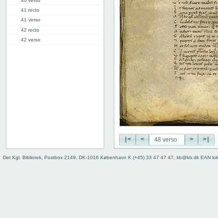
40 verso
41 recto
41 verso
42 recto
42 verso
43 recto
43 verso
44 recto
44 verso
45 recto
45 verso
46 recto
46 verso
47 recto
47 verso
|<
<
>
>|
48 recto
Det Kgl. Bibliotek, Postbox 2149, DK-1016 København K (+45) 33 47 47 47, kb@kb.dk EAN lo
48 verso
49r: VI
59v: VII
70v: VIII
81r: IX
95r: X