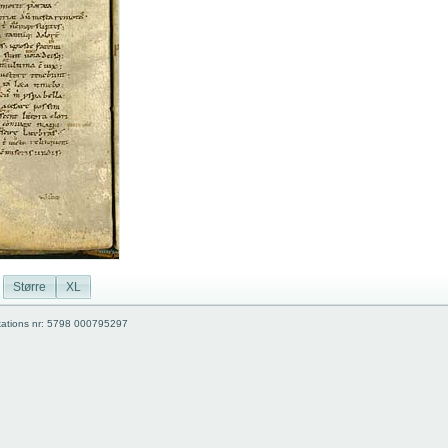
Større
XL
kations nr: 5798 000795297