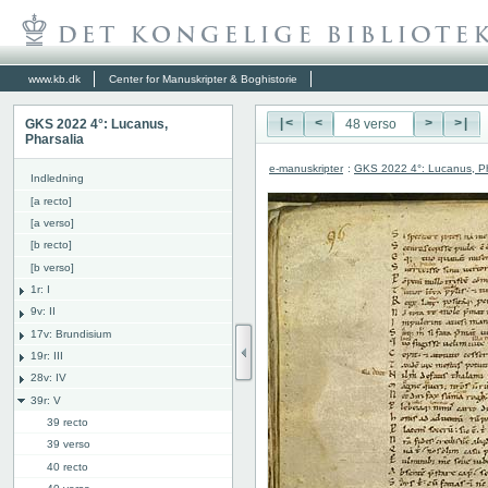
www.kb.dk
Center for Manuskripter & Boghistorie
GKS 2022 4°: Lucanus,
|<
<
>
>|
Pharsalia
e-manuskripter
:
GKS 2022 4°: Lucanus, Ph
Indledning
[a recto]
[a verso]
[b recto]
[b verso]
1r: I
9v: II
17v: Brundisium
19r: III
28v: IV
39r: V
39 recto
39 verso
40 recto