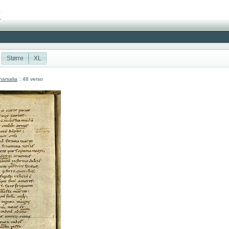
Større
XL
arsalia
: 48 verso