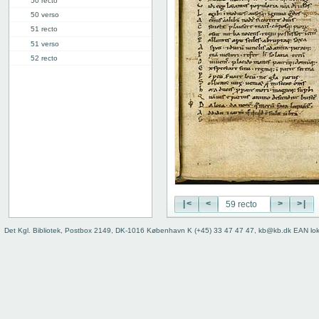
50 recto
50 verso
51 recto
51 verso
52 recto
52 verso
53 recto
53 verso
54 recto
54 verso
55 recto
55 verso
56 recto
56 verso
57 recto
|<
<
>
>|
57 verso
Det Kgl. Bibliotek, Postbox 2149, DK-1016 København K (+45) 33 47 47 47, kb@kb.dk EAN lo
58 recto
58 verso
59 recto
59v: VII
70v: VIII
81r: IX