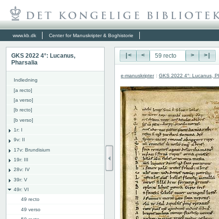
www.kb.dk
Center for Manuskripter & Boghistorie
GKS 2022 4°: Lucanus,
|<
<
>
>|
Pharsalia
e-manuskripter
:
GKS 2022 4°: Lucanus, Ph
Indledning
[a recto]
[a verso]
[b recto]
[b verso]
1r: I
9v: II
17v: Brundisium
19r: III
28v: IV
39r: V
49r: VI
49 recto
49 verso