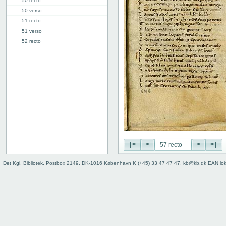
50 recto
50 verso
51 recto
51 verso
52 recto
52 verso
53 recto
53 verso
54 recto
54 verso
55 recto
55 verso
56 recto
56 verso
57 recto
|<
<
>
>|
57 verso
Det Kgl. Bibliotek, Postbox 2149, DK-1016 København K (+45) 33 47 47 47, kb@kb.dk EAN lo
58 recto
58 verso
59 recto
59v: VII
70v: VIII
81r: IX