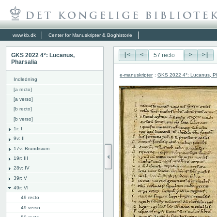
www.kb.dk
Center for Manuskripter & Boghistorie
GKS 2022 4°: Lucanus,
|<
<
>
>|
Pharsalia
e-manuskripter
:
GKS 2022 4°: Lucanus, Ph
Indledning
[a recto]
[a verso]
[b recto]
[b verso]
1r: I
9v: II
17v: Brundisium
19r: III
28v: IV
39r: V
49r: VI
49 recto
49 verso