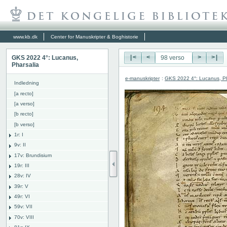
www.kb.dk
Center for Manuskripter & Boghistorie
GKS 2022 4°: Lucanus,
|<
<
>
>|
Pharsalia
e-manuskripter
:
GKS 2022 4°: Lucanus, Ph
Indledning
[a recto]
[a verso]
[b recto]
[b verso]
1r: I
9v: II
17v: Brundisium
19r: III
28v: IV
39r: V
49r: VI
59v: VII
70v: VIII