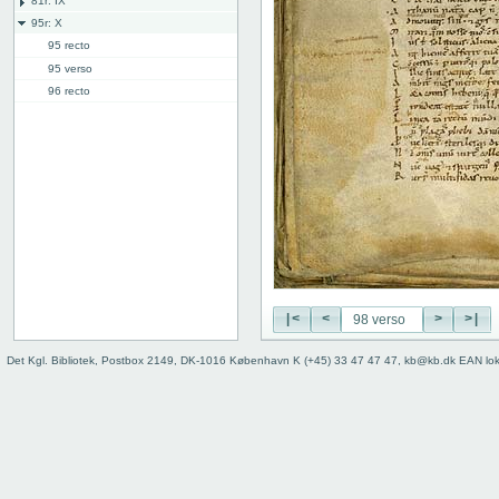
81r: IX
95r: X
95 recto
95 verso
96 recto
96 verso
97 recto
97 verso
98 recto
98 verso
99 recto
99 verso
100 recto
100 verso
101 recto
|<
<
>
>|
101v
Det Kgl. Bibliotek, Postbox 2149, DK-1016 København K (+45) 33 47 47 47, kb@kb.dk EAN lo
Bind