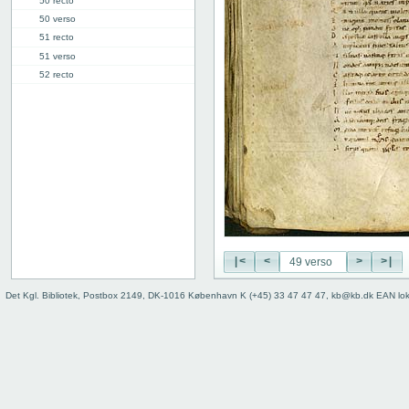
50 recto
50 verso
51 recto
51 verso
52 recto
52 verso
53 recto
53 verso
54 recto
54 verso
55 recto
55 verso
56 recto
56 verso
57 recto
|<
<
>
>|
57 verso
Det Kgl. Bibliotek, Postbox 2149, DK-1016 København K (+45) 33 47 47 47, kb@kb.dk EAN lo
58 recto
58 verso
59 recto
59v: VII
70v: VIII
81r: IX