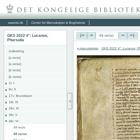
www.kb.dk
Center for Manuskripter & Boghistorie
GKS 2022 4°: Lucanus,
|<
<
>
>|
Pharsalia
e-manuskripter
:
GKS 2022 4°: Lucanus, Ph
Indledning
[a recto]
[a verso]
[b recto]
[b verso]
1r: I
9v: II
17v: Brundisium
19r: III
28v: IV
39r: V
49r: VI
49 recto
49 verso