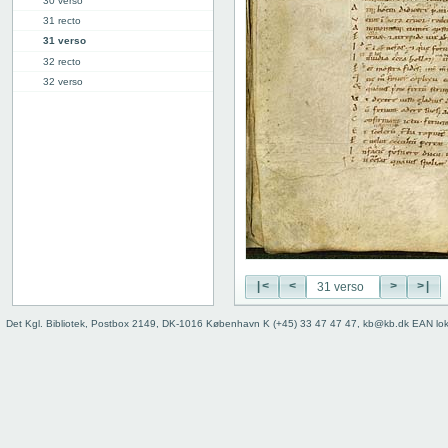
30 verso
31 recto
31 verso
32 recto
32 verso
33 recto
33 verso
34 recto
34 verso
35 recto
35 verso
36 recto
36 verso
37 recto
37 verso
|<
<
>
>|
38 recto
Det Kgl. Bibliotek, Postbox 2149, DK-1016 København K (+45) 33 47 47 47, kb@kb.dk EAN lo
38 verso
39r: V
49r: VI
59v: VII
70v: VIII
81r: IX