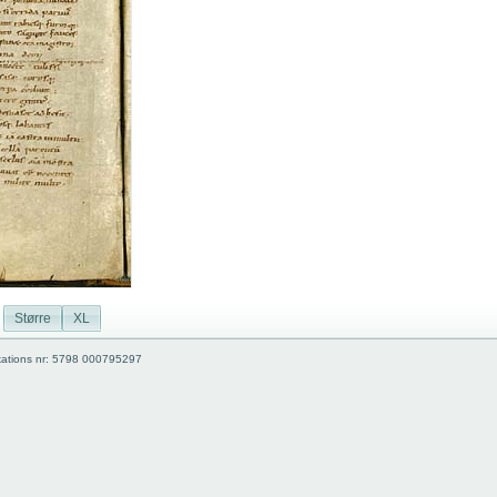
Større
XL
kations nr: 5798 000795297