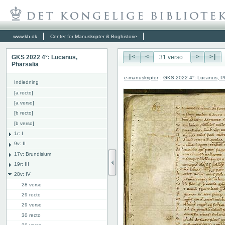
www.kb.dk
Center for Manuskripter & Boghistorie
GKS 2022 4°: Lucanus,
|<
<
>
>|
Pharsalia
e-manuskripter
:
GKS 2022 4°: Lucanus, Ph
Indledning
[a recto]
[a verso]
[b recto]
[b verso]
1r: I
9v: II
17v: Brundisium
19r: III
28v: IV
28 verso
29 recto
29 verso
30 recto