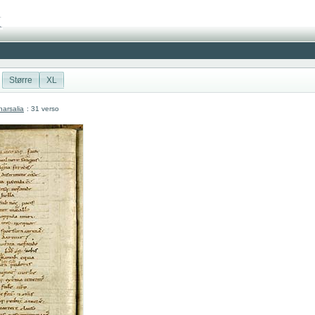
Større
XL
arsalia
: 31 verso