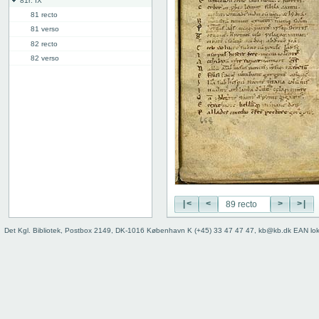
81r: IX
81 recto
81 verso
82 recto
82 verso
83 recto
83 verso
84 recto
84 verso
85 recto
85 verso
86 recto
86 verso
87 recto
87 verso
|<
<
>
>|
88 recto
Det Kgl. Bibliotek, Postbox 2149, DK-1016 København K (+45) 33 47 47 47, kb@kb.dk EAN lo
88 verso
89 recto
89 verso
90 recto
90 verso
91 recto
91 verso