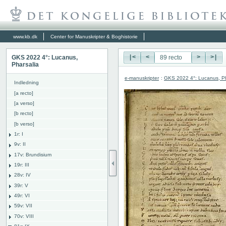
www.kb.dk
Center for Manuskripter & Boghistorie
GKS 2022 4°: Lucanus,
|<
<
>
>|
Pharsalia
e-manuskripter
:
GKS 2022 4°: Lucanus, Ph
Indledning
[a recto]
[a verso]
[b recto]
[b verso]
1r: I
9v: II
17v: Brundisium
19r: III
28v: IV
39r: V
49r: VI
59v: VII
70v: VIII