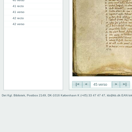
40 verso
41 recto
41 verso
42 recto
42 verso
43 recto
43 verso
44 recto
44 verso
45 recto
45 verso
46 recto
46 verso
47 recto
47 verso
|<
<
>
>|
48 recto
Det Kgl. Bibliotek, Postbox 2149, DK-1016 København K (+45) 33 47 47 47, kb@kb.dk EAN lo
48 verso
49r: VI
59v: VII
70v: VIII
81r: IX
95r: X