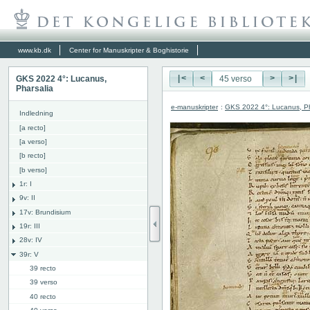
www.kb.dk
Center for Manuskripter & Boghistorie
GKS 2022 4°: Lucanus,
|<
<
>
>|
Pharsalia
e-manuskripter
:
GKS 2022 4°: Lucanus, Ph
Indledning
[a recto]
[a verso]
[b recto]
[b verso]
1r: I
9v: II
17v: Brundisium
19r: III
28v: IV
39r: V
39 recto
39 verso
40 recto