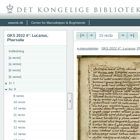
www.kb.dk
Center for Manuskripter & Boghistorie
GKS 2022 4°: Lucanus,
|<
<
>
>|
Pharsalia
e-manuskripter
:
GKS 2022 4°: Lucanus, Ph
Indledning
[a recto]
[a verso]
[b recto]
[b verso]
1r: I
9v: II
9 verso
10 recto
10 verso
11 recto
11 verso
12 recto
12 verso