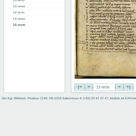
13 recto
13 verso
14 recto
14 verso
15 recto
15 verso
16 recto
16 verso
17 recto
17v: Brundisium
19r: III
28v: IV
39r: V
49r: VI
|<
<
>
>|
59v: VII
70v: VIII
Det Kgl. Bibliotek, Postbox 2149, DK-1016 København K (+45) 33 47 47 47, kb@kb.dk EAN lo
81r: IX
95r: X
101v
Bind