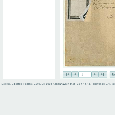
|<
<
>
>|
E
Det Kgl. Bibliotek, Postbox 2149, DK-1016 København K (+45) 33 47 47 47, kb@kb.dk EAN lo