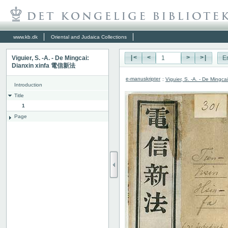
www.kb.dk
Oriental and Judaica Collections
Viguier, S. -A. - De Mingcai:
|<
<
>
>|
E
Dianxin xinfa 電信新法
e-manuskripter
:
Viguier, S. -A. - De Ming
Introduction
Title
1
Page