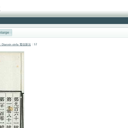
nlarge
: 12
cai: Dianxin xinfa 電信新法