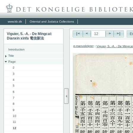
www.kb.dk
Oriental and Judaica Collections
Viguier, S. -A. - De Mingcai:
|<
<
>
>|
E
Dianxin xinfa 電信新法
e-manuskripter
:
Viguier, S. -A. - De Ming
Introduction
Title
Page
2
3
4
5
6
7
8
9
10
11
12