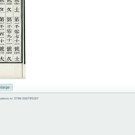
nlarge
kations nr: 5798 000795297