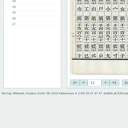
13
14
15
16
17
18
19
20
21
22
23
24
25
26
27
|<
<
>
>|
E
28
Det Kgl. Bibliotek, Postbox 2149, DK-1016 København K (+45) 33 47 47 47, kb@kb.dk EAN lo
29
30
31
32
33
34