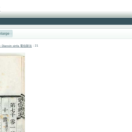
nlarge
: 21
cai: Dianxin xinfa 電信新法