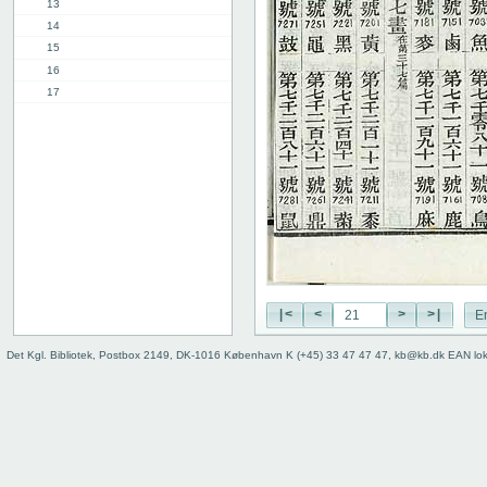
13
14
15
16
17
18
19
20
21
22
23
24
25
26
27
|<
<
>
>|
E
28
Det Kgl. Bibliotek, Postbox 2149, DK-1016 København K (+45) 33 47 47 47, kb@kb.dk EAN lo
29
30
31
32
33
34