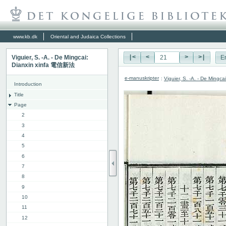
www.kb.dk
Oriental and Judaica Collections
Viguier, S. -A. - De Mingcai:
|<
<
>
>|
E
Dianxin xinfa 電信新法
e-manuskripter
:
Viguier, S. -A. - De Ming
Introduction
Title
Page
2
3
4
5
6
7
8
9
10
11
12