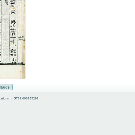
nlarge
kations nr: 5798 000795297