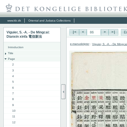
www.kb.dk
Oriental and Judaica Collections
Viguier, S. -A. - De Mingcai:
|<
<
>
>|
E
Dianxin xinfa 電信新法
e-manuskripter
:
Viguier, S. -A. - De Ming
Introduction
Title
Page
2
3
4
5
6
7
8
9
10
11
12