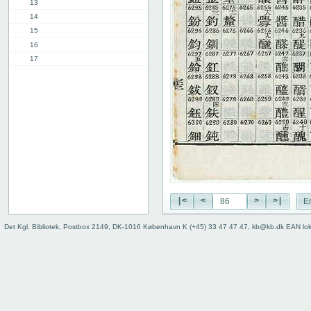
13
14
15
16
17
18
19
20
21
22
23
24
25
26
27
|<
<
>
>|
E
28
Det Kgl. Bibliotek, Postbox 2149, DK-1016 København K (+45) 33 47 47 47, kb@kb.dk EAN lo
29
30
31
32
33
34