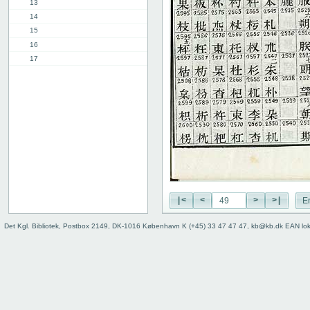
13
14
15
16
17
18
19
20
21
22
23
24
25
26
27
|<
<
>
>|
E
28
Det Kgl. Bibliotek, Postbox 2149, DK-1016 København K (+45) 33 47 47 47, kb@kb.dk EAN lo
29
30
31
32
33
34