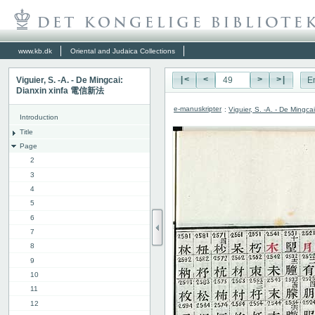
www.kb.dk
Oriental and Judaica Collections
Viguier, S. -A. - De Mingcai:
|<
<
>
>|
E
Dianxin xinfa 電信新法
e-manuskripter
:
Viguier, S. -A. - De Ming
Introduction
Title
Page
2
3
4
5
6
7
8
9
10
11
12