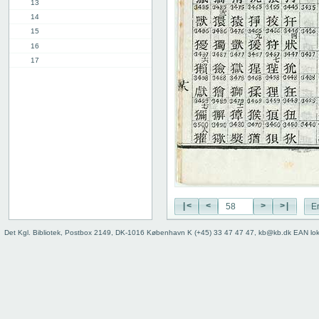
13
14
15
16
17
18
19
20
21
22
23
24
25
26
27
|<
<
>
>|
E
28
Det Kgl. Bibliotek, Postbox 2149, DK-1016 København K (+45) 33 47 47 47, kb@kb.dk EAN lo
29
30
31
32
33
34