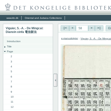
www.kb.dk
Oriental and Judaica Collections
Viguier, S. -A. - De Mingcai:
|<
<
>
>|
E
Dianxin xinfa 電信新法
e-manuskripter
:
Viguier, S. -A. - De Ming
Introduction
Title
Page
2
3
4
5
6
7
8
9
10
11
12