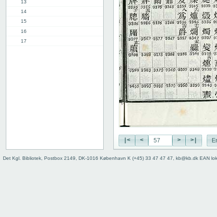
13
14
15
16
17
18
19
20
21
22
23
24
25
26
27
|<
<
>
>|
E
28
Det Kgl. Bibliotek, Postbox 2149, DK-1016 København K (+45) 33 47 47 47, kb@kb.dk EAN lo
29
30
31
32
33
34