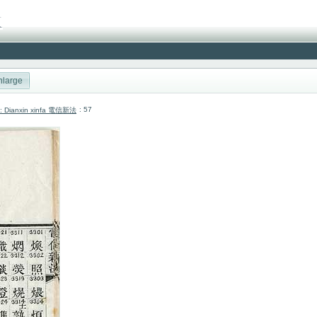
nlarge
: 57
cai: Dianxin xinfa 電信新法