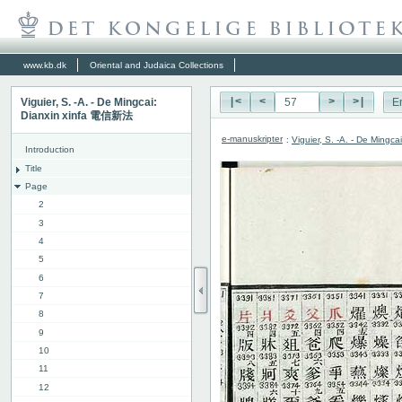
www.kb.dk
Oriental and Judaica Collections
Viguier, S. -A. - De Mingcai:
|<
<
>
>|
E
Dianxin xinfa 電信新法
e-manuskripter
:
Viguier, S. -A. - De Ming
Introduction
Title
Page
2
3
4
5
6
7
8
9
10
11
12