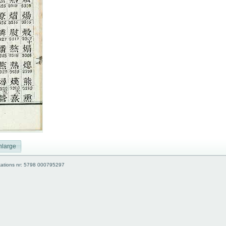
nlarge
kations nr: 5798 000795297