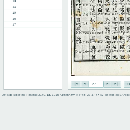
13
14
15
16
17
18
19
20
21
22
23
24
25
26
27
|<
<
>
>|
E
28
Det Kgl. Bibliotek, Postbox 2149, DK-1016 København K (+45) 33 47 47 47, kb@kb.dk EAN lo
29
30
31
32
33
34