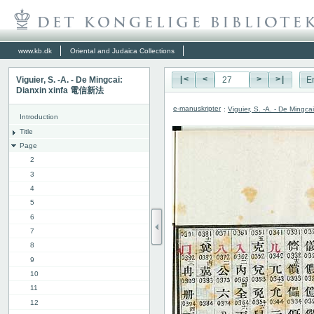
www.kb.dk
Oriental and Judaica Collections
Viguier, S. -A. - De Mingcai:
|<
<
>
>|
E
Dianxin xinfa 電信新法
e-manuskripter
:
Viguier, S. -A. - De Ming
Introduction
Title
Page
2
3
4
5
6
7
8
9
10
11
12