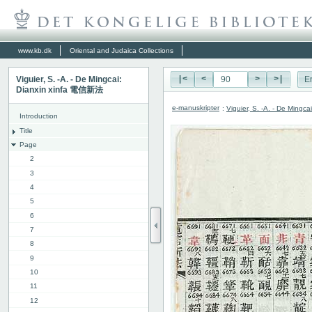
www.kb.dk
Oriental and Judaica Collections
Viguier, S. -A. - De Mingcai:
|<
<
>
>|
E
Dianxin xinfa 電信新法
e-manuskripter
:
Viguier, S. -A. - De Ming
Introduction
Title
Page
2
3
4
5
6
7
8
9
10
11
12