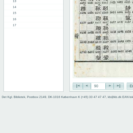
13
14
15
16
17
18
19
20
21
22
23
24
25
26
27
|<
<
>
>|
E
28
Det Kgl. Bibliotek, Postbox 2149, DK-1016 København K (+45) 33 47 47 47, kb@kb.dk EAN lo
29
30
31
32
33
34