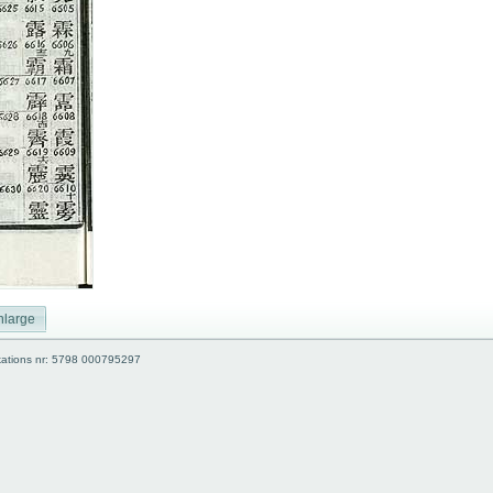
nlarge
kations nr: 5798 000795297