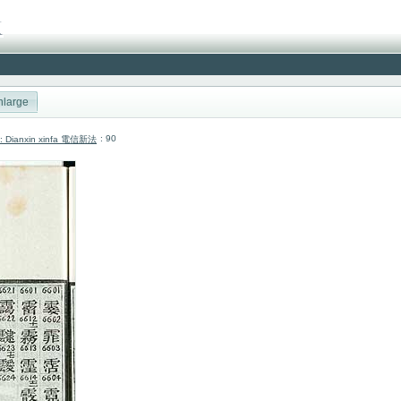
nlarge
: 90
cai: Dianxin xinfa 電信新法