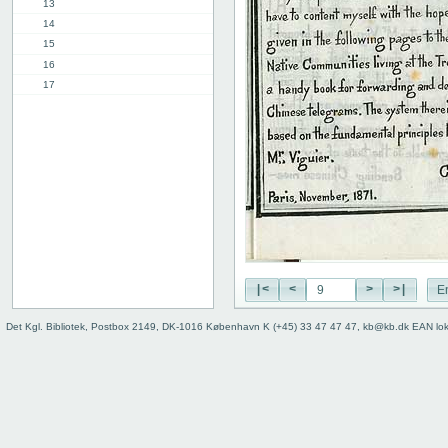
13
14
15
16
17
18
19
20
21
22
23
24
25
26
27
|<
<
>
>|
E
28
Det Kgl. Bibliotek, Postbox 2149, DK-1016 København K (+45) 33 47 47 47, kb@kb.dk EAN lo
29
30
31
32
33
34