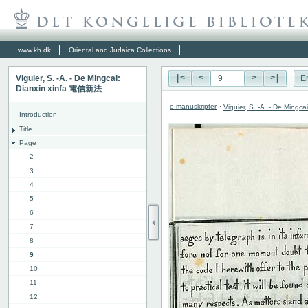
www.kb.dk
Oriental and Judaica Collections
Viguier, S. -A. - De Mingcai:
|<
<
>
>|
E
Dianxin xinfa 電信新法
e-manuskripter
:
Viguier, S. -A. - De Ming
Introduction
Title
Page
2
3
4
5
6
7
8
9
10
11
12