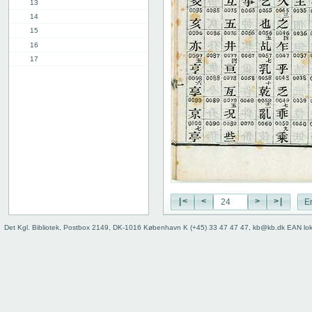
13
14
15
16
17
18
19
20
21
22
23
24
25
26
27
|<
<
>
>|
E
28
Det Kgl. Bibliotek, Postbox 2149, DK-1016 København K (+45) 33 47 47 47, kb@kb.dk EAN lo
29
30
31
32
33
34