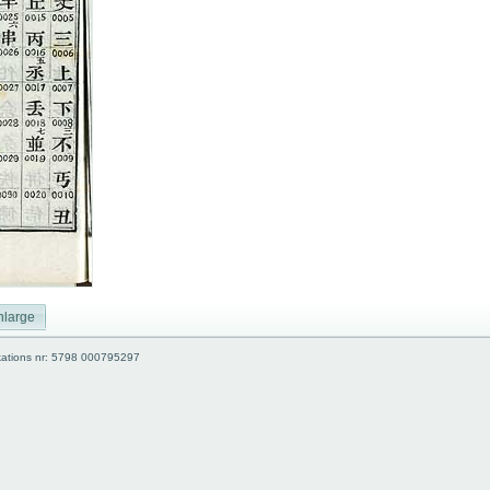
nlarge
kations nr: 5798 000795297