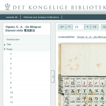
www.kb.dk
Oriental and Judaica Collections
Viguier, S. -A. - De Mingcai:
|<
<
>
>|
E
Dianxin xinfa 電信新法
e-manuskripter
:
Viguier, S. -A. - De Ming
Introduction
Title
Page
2
3
4
5
6
7
8
9
10
11
12