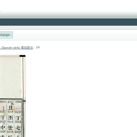
nlarge
: 24
cai: Dianxin xinfa 電信新法