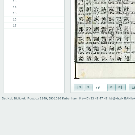
13
14
15
16
17
18
19
20
21
22
23
24
25
26
27
|<
<
>
>|
E
28
Det Kgl. Bibliotek, Postbox 2149, DK-1016 København K (+45) 33 47 47 47, kb@kb.dk EAN lo
29
30
31
32
33
34