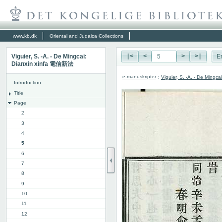
www.kb.dk
Oriental and Judaica Collections
Viguier, S. -A. - De Mingcai:
|<
<
>
>|
E
Dianxin xinfa 電信新法
e-manuskripter
:
Viguier, S. -A. - De Ming
Introduction
Title
Page
2
3
4
5
6
7
8
9
10
11
12