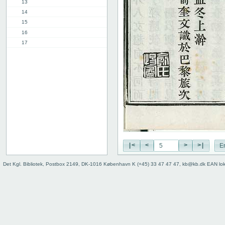
13
14
15
16
17
18
19
20
21
22
23
24
25
26
27
|<
<
>
>|
E
28
Det Kgl. Bibliotek, Postbox 2149, DK-1016 København K (+45) 33 47 47 47, kb@kb.dk EAN lo
29
30
31
32
33
34