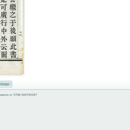
nlarge
kations nr: 5798 000795297