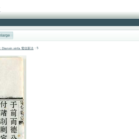
nlarge
: 5
cai: Dianxin xinfa 電信新法