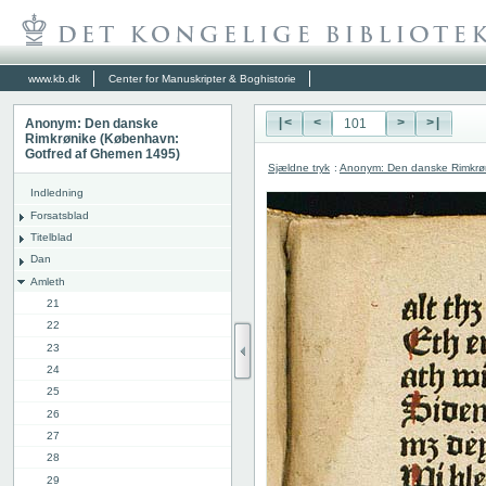
www.kb.dk
Center for Manuskripter & Boghistorie
Anonym: Den danske
|<
<
>
>|
Rimkrønike (København:
Gotfred af Ghemen 1495)
Sjældne tryk
:
Anonym: Den danske Rimkrø
Indledning
Forsatsblad
Titelblad
Dan
Amleth
21
22
23
24
25
26
27
28
29