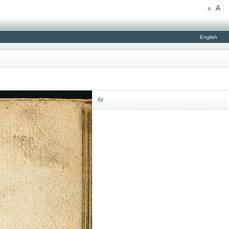
English
i5r