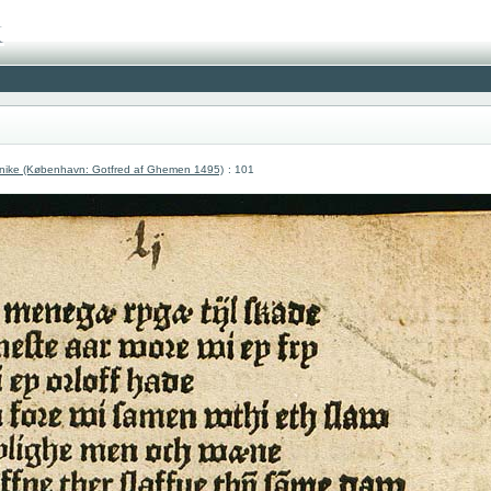
nike (København: Gotfred af Ghemen 1495)
: 101