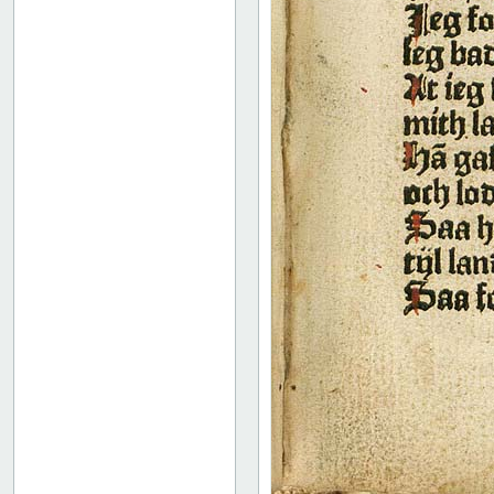
52
53
54
55
56
57
58
59
60
61
62
63
64
65
66
67
68
69
70
71
72
73