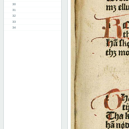
30
31
32
33
34
35
36
37
38
39
40
41
42
43
44
45
46
47
48
49
50
51