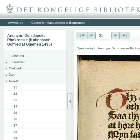
www.kb.dk
Center for Manuskripter & Boghistorie
Anonym: Den danske
|<
<
>
>|
Rimkrønike (København:
Gotfred af Ghemen 1495)
Sjældne tryk
:
Anonym: Den danske Rimkrø
Indledning
Forsatsblad
Titelblad
Dan
Amleth
21
22
23
24
25
26
27
28
29