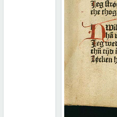
52
53
54
55
56
57
58
59
60
61
62
63
64
65
66
67
68
69
70
71
72
73