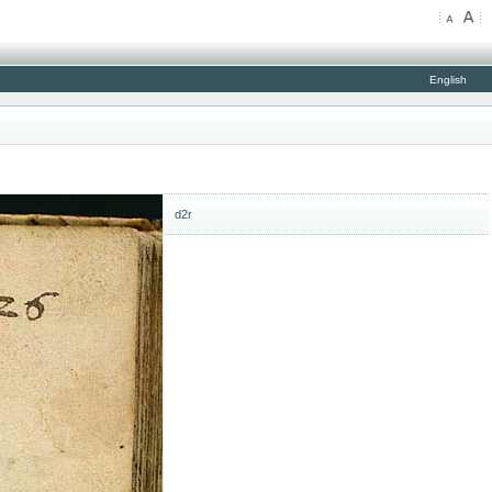
English
d2r