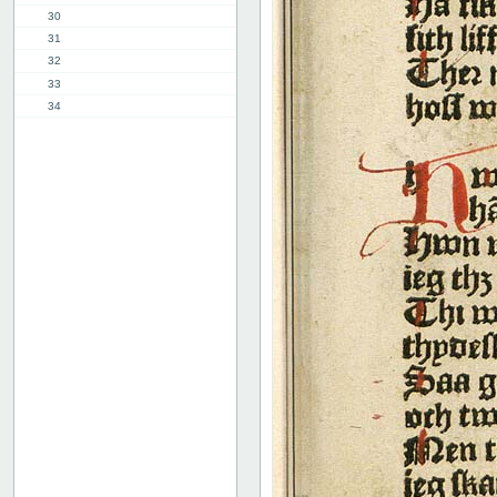
30
31
32
33
34
35
36
37
38
39
40
41
42
43
44
45
46
47
48
49
50
51