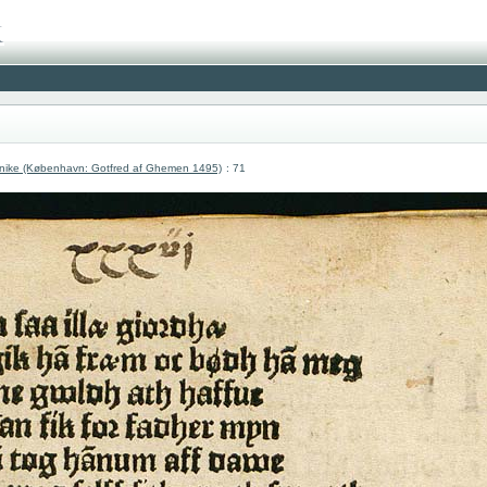
nike (København: Gotfred af Ghemen 1495)
: 71