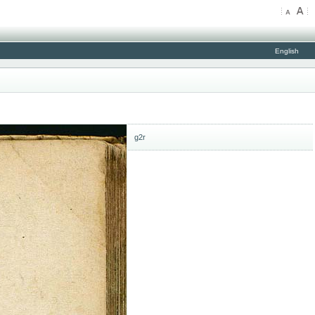
English
g2r