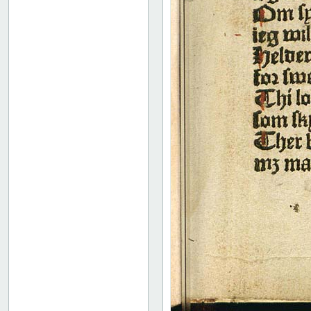
52
53
54
55
56
57
58
59
60
61
62
63
64
65
66
67
68
69
70
71
72
73