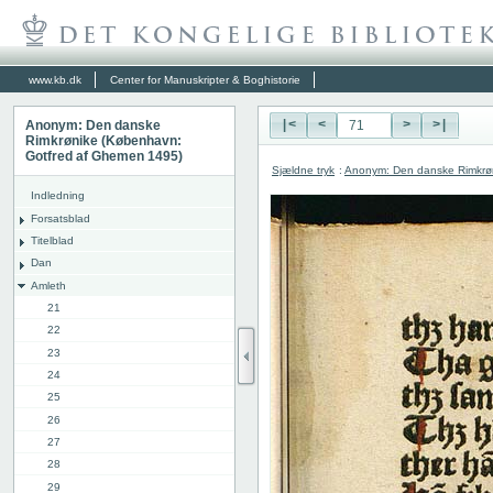
www.kb.dk
Center for Manuskripter & Boghistorie
Anonym: Den danske
|<
<
>
>|
Rimkrønike (København:
Gotfred af Ghemen 1495)
Sjældne tryk
:
Anonym: Den danske Rimkrø
Indledning
Forsatsblad
Titelblad
Dan
Amleth
21
22
23
24
25
26
27
28
29