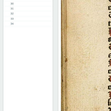
30
31
32
33
34
35
36
37
38
39
40
41
42
43
44
45
46
47
48
49
50
51