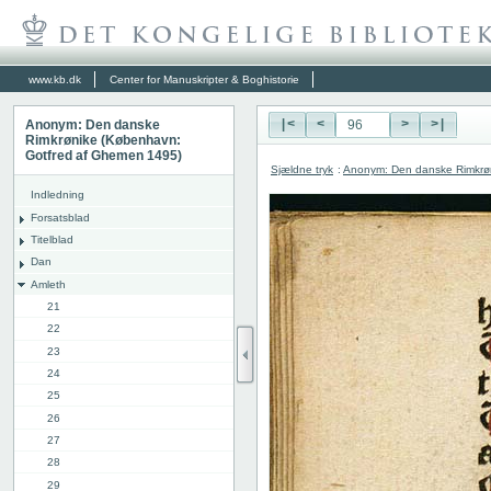
www.kb.dk
Center for Manuskripter & Boghistorie
Anonym: Den danske
|<
<
>
>|
Rimkrønike (København:
Gotfred af Ghemen 1495)
Sjældne tryk
:
Anonym: Den danske Rimkrø
Indledning
Forsatsblad
Titelblad
Dan
Amleth
21
22
23
24
25
26
27
28
29