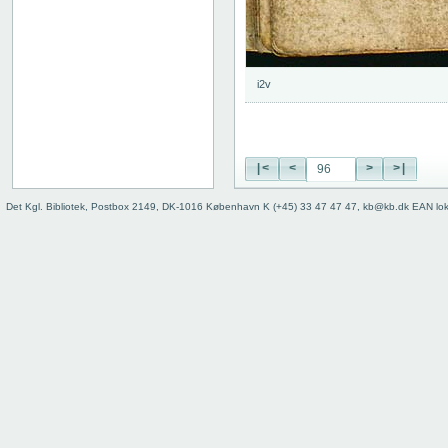
74
75
76
77
i2v
78
79
80
81
|<
<
>
>|
82
83
Det Kgl. Bibliotek, Postbox 2149, DK-1016 København K (+45) 33 47 47 47, kb@kb.dk EAN lo
84
85
86
87
88
89
90
91
92
93
94
95