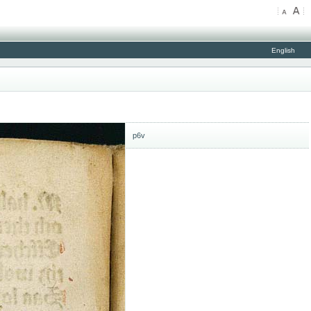
English
p6v