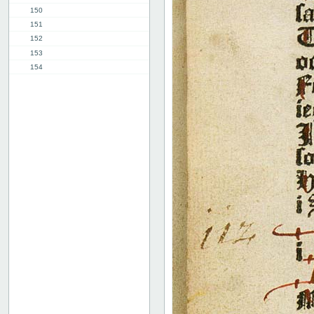
150
151
152
153
154
155
156
157
158
159
160
161
162
163
164
165
166
167
168
169
170
171