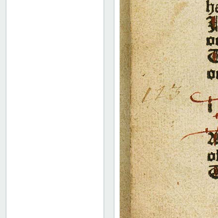
172
173
174
175
Christian I
Trykkeoplysninger
Københavns våben
Notits af Frederik Rostgaard
Bindets forside