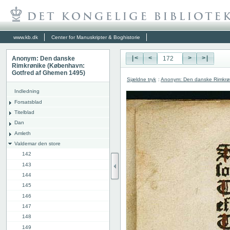
www.kb.dk
Center for Manuskripter & Boghistorie
Anonym: Den danske
|<
<
>
>|
Rimkrønike (København:
Gotfred af Ghemen 1495)
Sjældne tryk
:
Anonym: Den danske Rimkrø
Indledning
Forsatsblad
Titelblad
Dan
Amleth
Valdemar den store
142
143
144
145
146
147
148
149