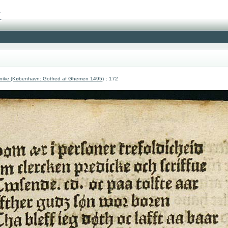
nike (København: Gotfred af Ghemen 1495)
: 172