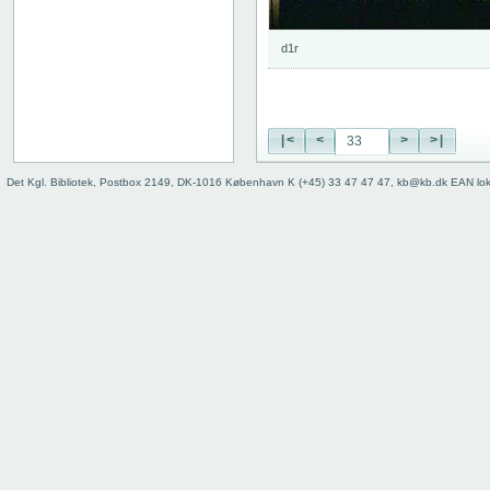
74
75
d1r
76
77
78
79
|<
<
>
>|
80
81
Det Kgl. Bibliotek, Postbox 2149, DK-1016 København K (+45) 33 47 47 47, kb@kb.dk EAN lo
82
83
84
85
86
87
88
89
90
91
92
93
94
95