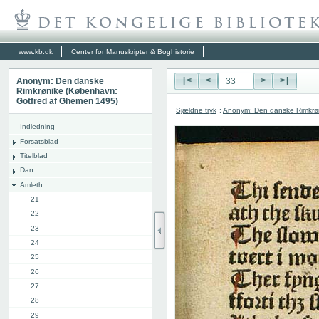
www.kb.dk
Center for Manuskripter & Boghistorie
Anonym: Den danske
|<
<
>
>|
Rimkrønike (København:
Gotfred af Ghemen 1495)
Sjældne tryk
:
Anonym: Den danske Rimkrø
Indledning
Forsatsblad
Titelblad
Dan
Amleth
21
22
23
24
25
26
27
28
29