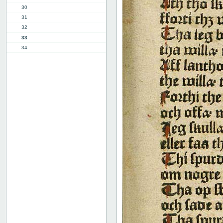
30
31
32
33
34
35
36
37
38
39
40
41
42
43
44
45
46
47
48
49
50
51