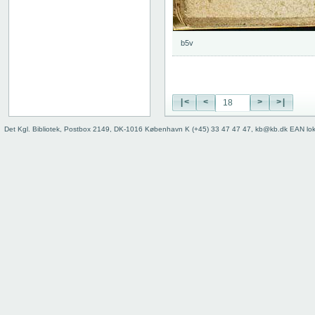
b5v
|<
<
>
>|
Det Kgl. Bibliotek, Postbox 2149, DK-1016 København K (+45) 33 47 47 47, kb@kb.dk EAN lo