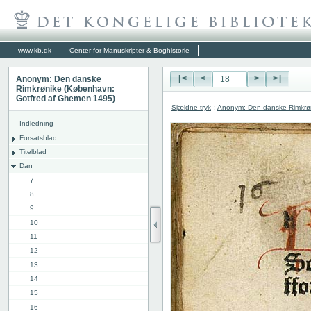
www.kb.dk
Center for Manuskripter & Boghistorie
Anonym: Den danske
|<
<
>
>|
Rimkrønike (København:
Gotfred af Ghemen 1495)
Sjældne tryk
:
Anonym: Den danske Rimkrø
Indledning
Forsatsblad
Titelblad
Dan
7
8
9
10
11
12
13
14
15
16