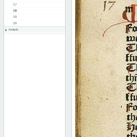
17
18
19
20
Amleth
Valdemar den store
Christian I
Trykkeoplysninger
Københavns våben
Notits af Frederik Rostgaard
Bindets forside