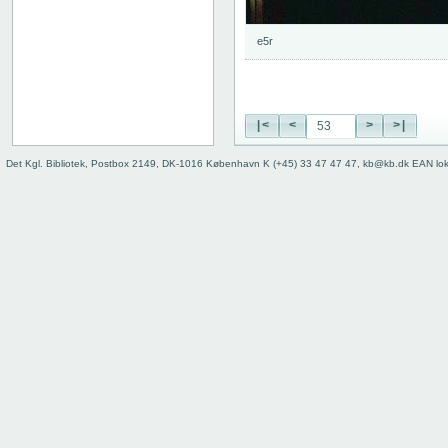
74
75
e5r
76
77
78
79
|<
<
>
>|
80
81
Det Kgl. Bibliotek, Postbox 2149, DK-1016 København K (+45) 33 47 47 47, kb@kb.dk EAN lo
82
83
84
85
86
87
88
89
90
91
92
93
94
95