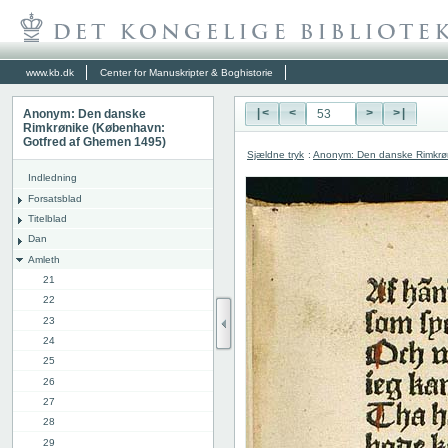
www.kb.dk
Center for Manuskripter & Boghistorie
Anonym: Den danske
|<
<
>
>|
Rimkrønike (København:
Gotfred af Ghemen 1495)
Sjældne tryk
:
Anonym: Den danske Rimkrø
Indledning
Forsatsblad
Titelblad
Dan
Amleth
21
22
23
24
25
26
27
28
29