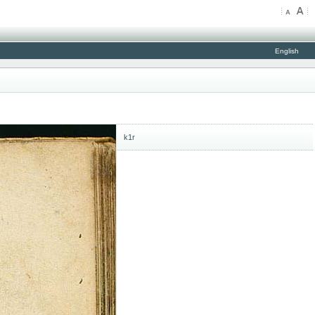
English
k1r