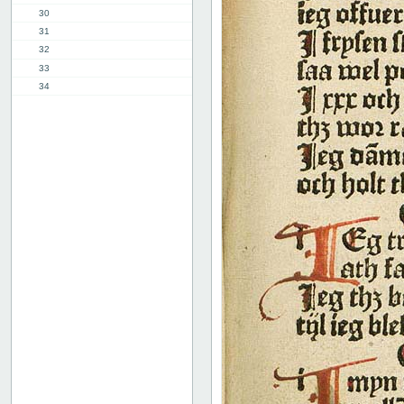
30
31
32
33
34
35
36
37
38
39
40
41
42
43
44
45
46
47
48
49
50
51