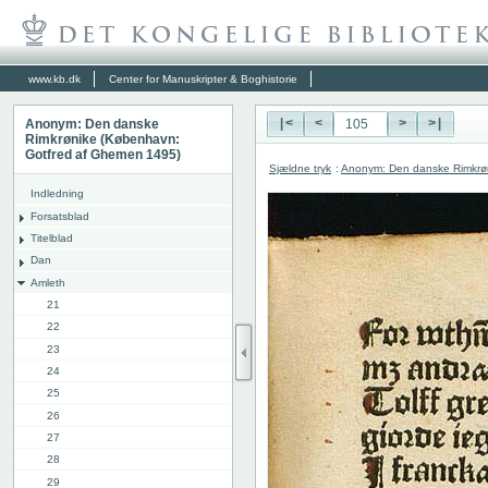
www.kb.dk
Center for Manuskripter & Boghistorie
Anonym: Den danske
|<
<
>
>|
Rimkrønike (København:
Gotfred af Ghemen 1495)
Sjældne tryk
:
Anonym: Den danske Rimkrø
Indledning
Forsatsblad
Titelblad
Dan
Amleth
21
22
23
24
25
26
27
28
29