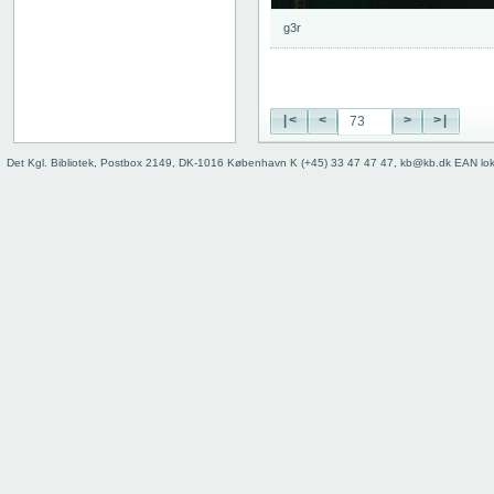
74
g3r
75
76
77
78
|<
<
>
>|
79
80
Det Kgl. Bibliotek, Postbox 2149, DK-1016 København K (+45) 33 47 47 47, kb@kb.dk EAN lo
81
82
83
84
85
86
87
88
89
90
91
92
93
94
95