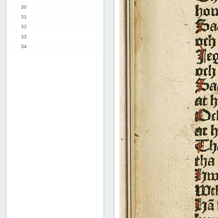
30
31
32
33
34
35
36
37
38
39
40
41
42
43
44
45
46
47
48
49
50
51