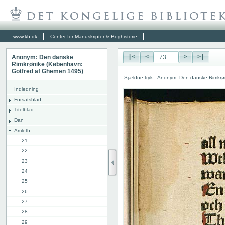
www.kb.dk
Center for Manuskripter & Boghistorie
Anonym: Den danske
|<
<
>
>|
Rimkrønike (København:
Gotfred af Ghemen 1495)
Sjældne tryk
:
Anonym: Den danske Rimkrø
Indledning
Forsatsblad
Titelblad
Dan
Amleth
21
22
23
24
25
26
27
28
29