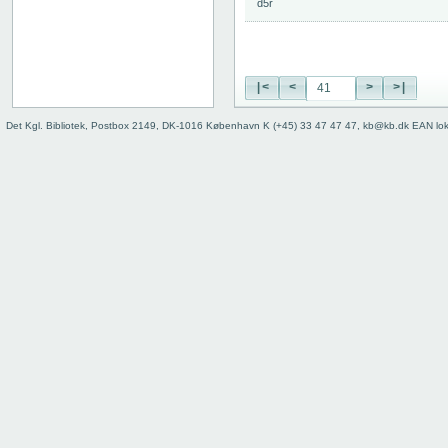
d5r
74
75
76
77
|<
<
>
>|
78
79
Det Kgl. Bibliotek, Postbox 2149, DK-1016 København K (+45) 33 47 47 47, kb@kb.dk EAN lo
80
81
82
83
84
85
86
87
88
89
90
91
92
93
94
95