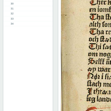
30
31
32
33
34
35
36
37
38
39
40
41
42
43
44
45
46
47
48
49
50
51