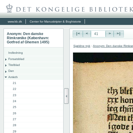
www.kb.dk
Center for Manuskripter & Boghistorie
Anonym: Den danske
|<
<
>
>|
Rimkrønike (København:
Gotfred af Ghemen 1495)
Sjældne tryk
:
Anonym: Den danske Rimkrø
Indledning
Forsatsblad
Titelblad
Dan
Amleth
21
22
23
24
25
26
27
28
29