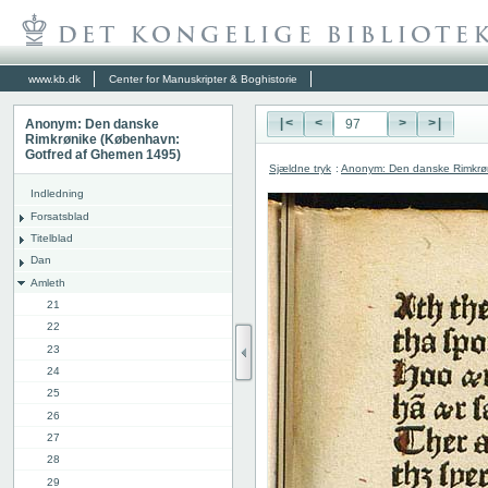
www.kb.dk
Center for Manuskripter & Boghistorie
Anonym: Den danske
|<
<
>
>|
Rimkrønike (København:
Gotfred af Ghemen 1495)
Sjældne tryk
:
Anonym: Den danske Rimkrø
Indledning
Forsatsblad
Titelblad
Dan
Amleth
21
22
23
24
25
26
27
28
29