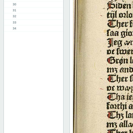
30
31
32
33
34
35
36
37
38
39
40
41
42
43
44
45
46
47
48
49
50
51