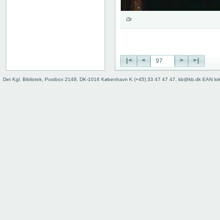
74
75
i3r
76
77
78
79
|<
<
>
>|
80
81
Det Kgl. Bibliotek, Postbox 2149, DK-1016 København K (+45) 33 47 47 47, kb@kb.dk EAN lo
82
83
84
85
86
87
88
89
90
91
92
93
94
95