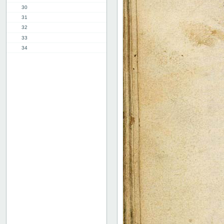
30
31
32
33
34
35
36
37
38
39
40
41
42
43
44
45
46
47
48
49
50
51