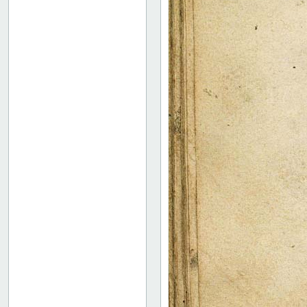
52
53
54
55
56
57
58
59
60
61
62
63
64
65
66
67
68
69
70
71
72
73