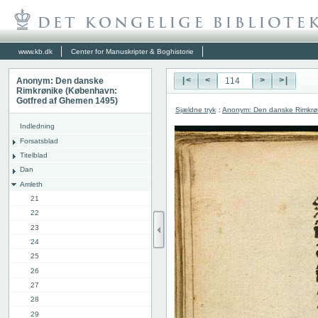
www.kb.dk
Center for Manuskripter & Boghistorie
Anonym: Den danske
|<
<
>
>|
Rimkrønike (København:
Gotfred af Ghemen 1495)
Sjældne tryk
:
Anonym: Den danske Rimkrø
Indledning
Forsatsblad
Titelblad
Dan
Amleth
21
22
23
24
25
26
27
28
29