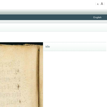
English
k5v