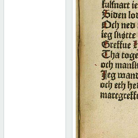
172
173
174
175
Christian I
Trykkeoplysninger
Københavns våben
Notits af Frederik Rostgaard
Bindets forside