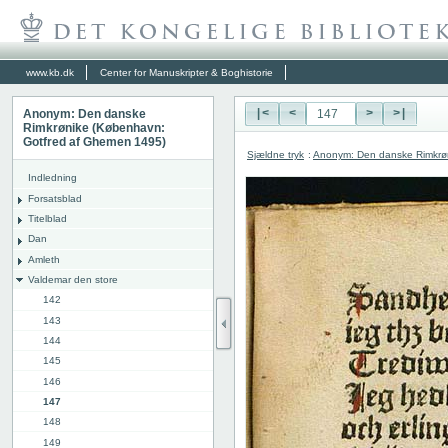
www.kb.dk
Center for Manuskripter & Boghistorie
Anonym: Den danske
|<
<
>
>|
Rimkrønike (København:
Gotfred af Ghemen 1495)
Sjældne tryk
:
Anonym: Den danske Rimkrø
Indledning
Forsatsblad
Titelblad
Dan
Amleth
Valdemar den store
142
143
144
145
146
147
148
149