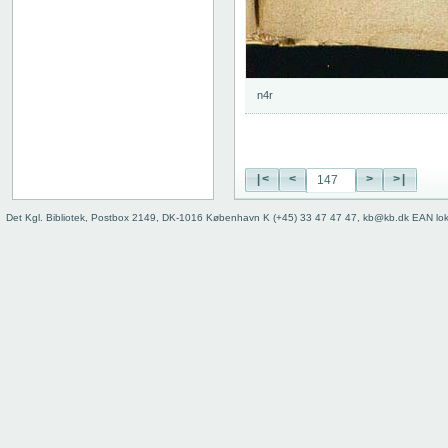
n4r
|<
<
>
>|
Det Kgl. Bibliotek, Postbox 2149, DK-1016 København K (+45) 33 47 47 47, kb@kb.dk EAN lo