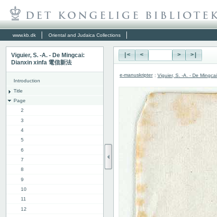
www.kb.dk
Oriental and Judaica Collections
Viguier, S. -A. - De Mingcai:
|<
<
>
>|
Dianxin xinfa 電信新法
e-manuskripter
:
Viguier, S. -A. - De Ming
Introduction
Title
Page
2
3
4
5
6
7
8
9
10
11
12