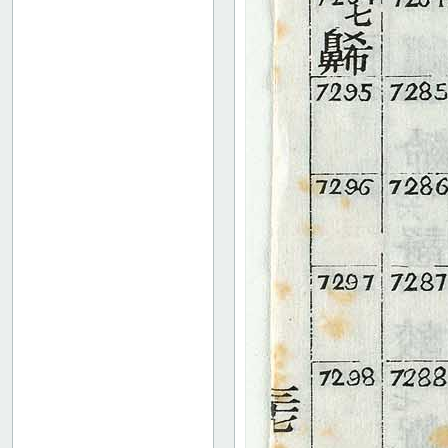
35
36
37
38
39
40
41
42
43
44
45
46
47
48
49
50
51
52
53
54
55
56