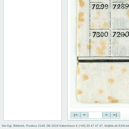
57
58
59
60
61
62
63
64
65
66
67
68
69
70
71
72
73
74
75
76
|<
<
>
>|
77
78
Det Kgl. Bibliotek, Postbox 2149, DK-1016 København K (+45) 33 47 47 47, kb@kb.dk EAN lo
79