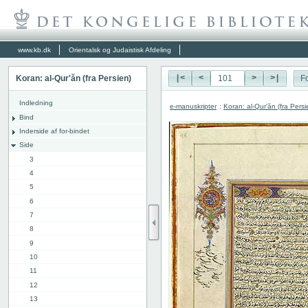
www.kb.dk
Orientalsk og Judaistisk Afdeling
Koran: al-Qur'ăn (fra Persien)
|<
<
>
>|
Fo
Indledning
e-manuskripter
:
Koran: al-Qur'ăn (fra Persi
Bind
Inderside af for-bindet
Side
3
4
5
6
7
8
9
10
11
12
13