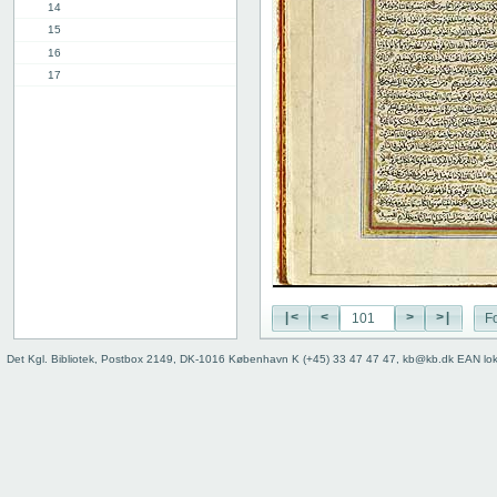
14
15
16
17
18
19
20
21
22
23
24
25
26
27
|<
<
>
>|
Fo
28
29
Det Kgl. Bibliotek, Postbox 2149, DK-1016 København K (+45) 33 47 47 47, kb@kb.dk EAN lo
30
31
32
33
34
35