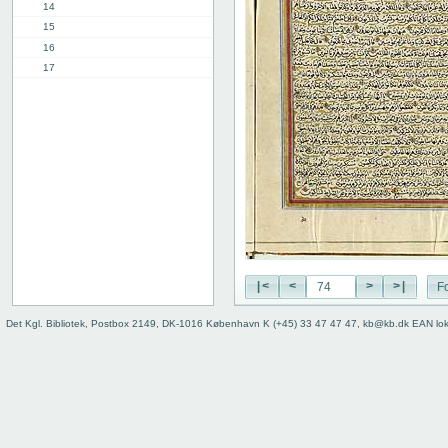
14
15
16
17
18
19
20
21
22
23
24
25
26
27
|<
<
>
>|
Fo
28
29
Det Kgl. Bibliotek, Postbox 2149, DK-1016 København K (+45) 33 47 47 47, kb@kb.dk EAN lo
30
31
32
33
34
35