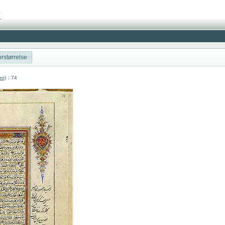
rstørrelse
en)
: 74