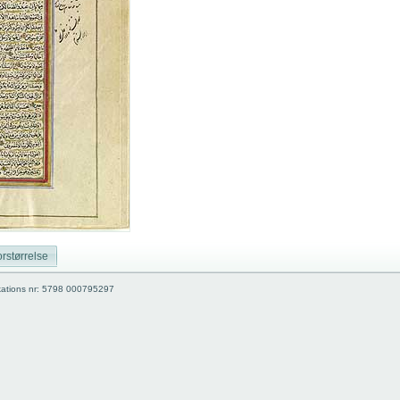
rstørrelse
kations nr: 5798 000795297