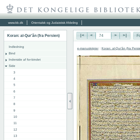
www.kb.dk
Orientalsk og Judaistisk Afdeling
Koran: al-Qur'ăn (fra Persien)
|<
<
>
>|
Fo
Indledning
e-manuskripter
:
Koran: al-Qur'ăn (fra Persi
Bind
Inderside af for-bindet
Side
3
4
5
6
7
8
9
10
11
12
13