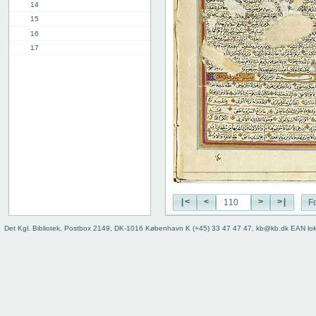
14
15
16
17
18
19
20
21
22
23
24
25
26
27
|<
<
>
>|
Fo
28
29
Det Kgl. Bibliotek, Postbox 2149, DK-1016 København K (+45) 33 47 47 47, kb@kb.dk EAN lo
30
31
32
33
34
35