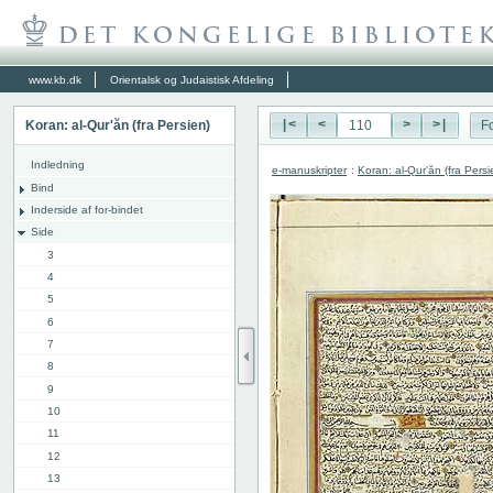
www.kb.dk
Orientalsk og Judaistisk Afdeling
Koran: al-Qur'ăn (fra Persien)
|<
<
>
>|
Fo
Indledning
e-manuskripter
:
Koran: al-Qur'ăn (fra Persi
Bind
Inderside af for-bindet
Side
3
4
5
6
7
8
9
10
11
12
13